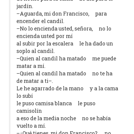
jardín.
–Aguarda, mi don Francisco, para
encender el candil.
–No lo encienda usted, señora, no lo
encienda usted por mí
al subir por la escalera le ha dado un
soplo al candil.
–Quien al candil ha matado me puede
matar a mí.
–Quien al candil ha matado no te ha
de matar a ti–.
Le he agarrado de la mano y a la cama
lo subí
le puso camisa blanca le puso
camisolín
a eso de la media noche no se había
vuelto a mí.
–¿Qué tienes, mi don Francisco?, no