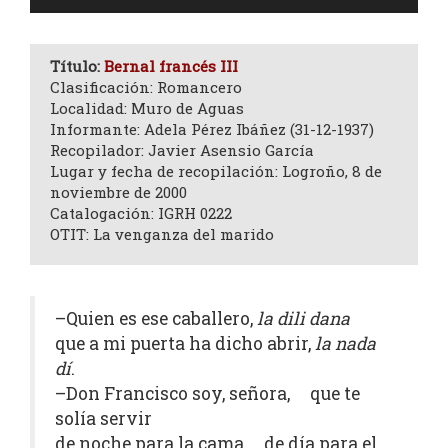
de
audio
Título:
Bernal francés III
Clasificación: Romancero
Localidad: Muro de Aguas
Informante: Adela Pérez Ibáñez (31-12-1937)
Recopilador: Javier Asensio García
Lugar y fecha de recopilación: Logroño, 8 de
noviembre de 2000
Catalogación: IGRH 0222
OTIT: La venganza del marido
–Quien es ese caballero,
la dili dana
que a mi puerta ha dicho abrir,
la nada
dí
.
–Don Francisco soy, señora, que te
solía servir
de noche para la cama de día para el