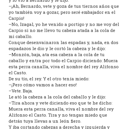
y lo vio a Bernardo y le dijo:
–¡Ah, Bernardo, vete y goza de tus tiernos años que
yo también voy a gozar, pero seré embajador en el
Carpio!
–No, Izagal, yo he venido a portigo y no me voy del
Carpio si no me llevo tu cabeza atada a la cola de
mi caballo.
Conque desenvainaron las espadas y, nada, en dos
espadazos le dio y le cortó la cabeza y le dijo:
–Monzón, baja, ata esa cabeza a la cola de tu
caballo y entra por todo el Carpio diciendo: Muera
esta perra canalla, viva el nombre del rey Alifonso
el Casto.
De su tío, el rey. Y el otro tenía miedo:
–¡Pero cómo vamos a hacer eso!
–Vete. Baja.
Le ató la cabeza a la cola del caballo y le dijo:
–Tira ahora y vete diciendo eso que te he dicho:
Muera esta perra canalla, viva el nombre del rey
Alifonso el Casto. Tira y no tengas miedo que
detrás tuya llevas a un león fiero.
Y iba cortando cabezas a derecha y izquierda y