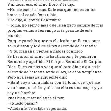
Y al decir eso, el niño lloró. Y le dijo:
–No me cuentes más. Dale eso que tienes en tus
brazos al conde Donrrubia.
Y le dijo, al conde Donrrubia:
–Toma, no siento más que le entrego sangre de mis
propias venas al enemigo más grande de este
mundo.
Porque ya sabía que era el alcahuete. Bueno, pues
se lo dieron y le dice el rey al conde de Zardaña:
–Y tú, mañana, vienes a hablar conmigo.
Se llevaron al niño, lo bautizaron y le pusieron
Bernardo y apellido, El Carpio, Bernardo El Carpio.
Bien. Pues vamos a ver que al otro día no quiso ir,
el conde de Zardaña ande el rey, le daba vergüenza.
Pero a la semana siguiente dijo:
–¡Bah!, voy a dir a hablar con él, total, oye, qué me
va a hacer, si al fin y al cabo ella es una mujer y yo
soy un hombre.
Pues bien, marchó ande el rey:
–¿Puedo pasar?
–Adelante. Te estaba esperando.