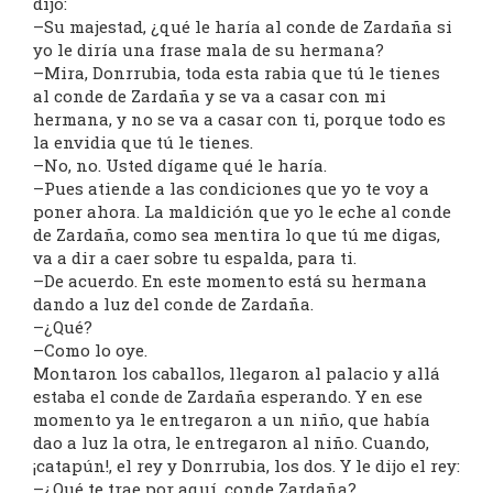
dijo:
–Su majestad, ¿qué le haría al conde de Zardaña si
yo le diría una frase mala de su hermana?
–Mira, Donrrubia, toda esta rabia que tú le tienes
al conde de Zardaña y se va a casar con mi
hermana, y no se va a casar con ti, porque todo es
la envidia que tú le tienes.
–No, no. Usted dígame qué le haría.
–Pues atiende a las condiciones que yo te voy a
poner ahora. La maldición que yo le eche al conde
de Zardaña, como sea mentira lo que tú me digas,
va a dir a caer sobre tu espalda, para ti.
–De acuerdo. En este momento está su hermana
dando a luz del conde de Zardaña.
–¿Qué?
–Como lo oye.
Montaron los caballos, llegaron al palacio y allá
estaba el conde de Zardaña esperando. Y en ese
momento ya le entregaron a un niño, que había
dao a luz la otra, le entregaron al niño. Cuando,
¡catapún!, el rey y Donrrubia, los dos. Y le dijo el rey:
–¿Qué te trae por aquí, conde Zardaña?