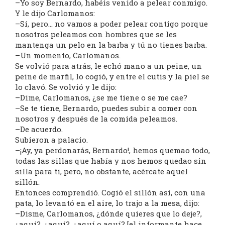
–Yo soy Bernardo, habéis venido a pelear conmigo.
Y le dijo Carlomanos:
–Sí, pero… no vamos a poder pelear contigo porque
nosotros peleamos con hombres que se les
mantenga un pelo en la barba y tú no tienes barba.
–Un momento, Carlomanos.
Se volvió para atrás, le echó mano a un peine, un
peine de marfil, lo cogió, y entre el cutis y la piel se
lo clavó. Se volvió y le dijo:
–Dime, Carlomanos, ¿se me tiene o se me cae?
–Se te tiene, Bernardo, puedes subir a comer con
nosotros y después de la comida peleamos.
–De acuerdo.
Subieron a palacio.
–¡Ay, ya perdonarás, Bernardo!, hemos quemao todo,
todas las sillas que había y nos hemos quedao sin
silla para ti, pero, no obstante, acércate aquel
sillón.
Entonces comprendió. Cogió el sillón así, con una
pata, lo levantó en el aire, lo trajo a la mesa, dijo:
–Disme, Carlomanos, ¿dónde quieres que lo deje?,
¿aquí?, ¿aquí?, ¿aquí o aquí? [el informante hace