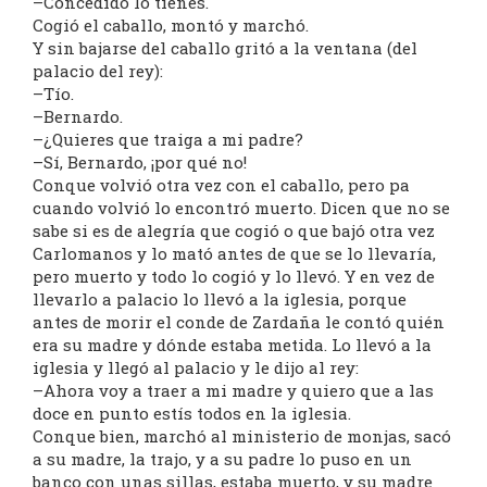
–Concedido lo tienes.
Cogió el caballo, montó y marchó.
Y sin bajarse del caballo gritó a la ventana (del
palacio del rey):
–Tío.
–Bernardo.
–¿Quieres que traiga a mi padre?
–Sí, Bernardo, ¡por qué no!
Conque volvió otra vez con el caballo, pero pa
cuando volvió lo encontró muerto. Dicen que no se
sabe si es de alegría que cogió o que bajó otra vez
Carlomanos y lo mató antes de que se lo llevaría,
pero muerto y todo lo cogió y lo llevó. Y en vez de
llevarlo a palacio lo llevó a la iglesia, porque
antes de morir el conde de Zardaña le contó quién
era su madre y dónde estaba metida. Lo llevó a la
iglesia y llegó al palacio y le dijo al rey:
–Ahora voy a traer a mi madre y quiero que a las
doce en punto estís todos en la iglesia.
Conque bien, marchó al ministerio de monjas, sacó
a su madre, la trajo, y a su padre lo puso en un
banco con unas sillas, estaba muerto, y su madre