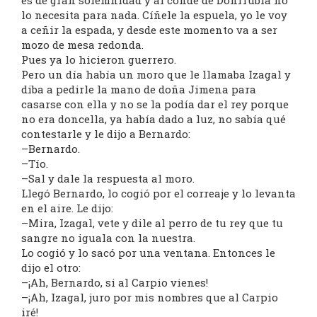
es de gran solemnidad y al conde de Donrrubia no
lo necesita para nada. Cíñele la espuela, yo le voy
a ceñir la espada, y desde este momento va a ser
mozo de mesa redonda.
Pues ya lo hicieron guerrero.
Pero un día había un moro que le llamaba Izagal y
diba a pedirle la mano de doña Jimena para
casarse con ella y no se la podía dar el rey porque
no era doncella, ya había dado a luz, no sabía qué
contestarle y le dijo a Bernardo:
–Bernardo.
–Tío.
–Sal y dale la respuesta al moro.
Llegó Bernardo, lo cogió por el correaje y lo levanta
en el aire. Le dijo:
–Mira, Izagal, vete y dile al perro de tu rey que tu
sangre no iguala con la nuestra.
Lo cogió y lo sacó por una ventana. Entonces le
dijo el otro:
–¡Ah, Bernardo, si al Carpio vienes!
–¡Ah, Izagal, juro por mis nombres que al Carpio
iré!