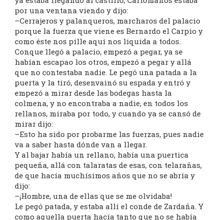
ya estaba llegando al castillo, Carlomanos estaba
por una ventana viendo y dijo:
–Cerrajeros y palanqueros, marcharos del palacio
porque la fuerza que viene es Bernardo el Carpio y
como éste nos pille aquí nos liquida a todos.
Conque llegó a palacio, empezó a pegar, ya se
habían escapao los otros, empezó a pegar y allá
que no contestaba nadie. Le pegó una patada a la
puerta y la tiró, desenvainó su espada y entró y
empezó a mirar desde las bodegas hasta la
colmena, y no encontraba a nadie, en todos los
rellanos, miraba por todo, y cuando ya se cansó de
mirar dijo:
–Esto ha sido por probarme las fuerzas, pues nadie
va a saber hasta dónde van a llegar.
Y al bajar había un rellano, había una puertica
pequeña, allá con talaratas de esas, con telarañas,
de que hacía muchísimos años que no se abría y
dijo:
–¡Hombre, una de ellas que se me olvidaba!
Le pegó patada, y estaba allí el conde de Zardaña. Y
como aquella puerta hacía tanto que no se había