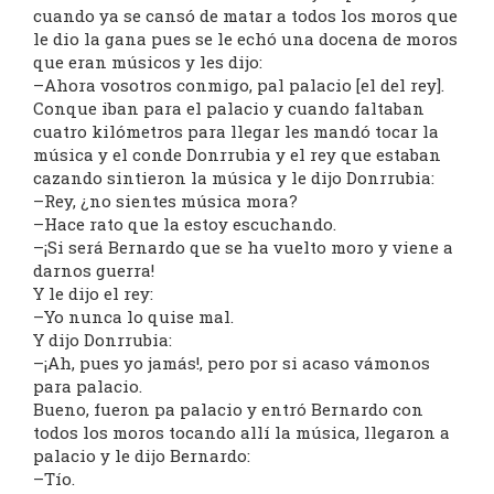
cuando ya se cansó de matar a todos los moros que
le dio la gana pues se le echó una docena de moros
que eran músicos y les dijo:
–Ahora vosotros conmigo, pal palacio [el del rey].
Conque iban para el palacio y cuando faltaban
cuatro kilómetros para llegar les mandó tocar la
música y el conde Donrrubia y el rey que estaban
cazando sintieron la música y le dijo Donrrubia:
–Rey, ¿no sientes música mora?
–Hace rato que la estoy escuchando.
–¡Si será Bernardo que se ha vuelto moro y viene a
darnos guerra!
Y le dijo el rey:
–Yo nunca lo quise mal.
Y dijo Donrrubia:
–¡Ah, pues yo jamás!, pero por si acaso vámonos
para palacio.
Bueno, fueron pa palacio y entró Bernardo con
todos los moros tocando allí la música, llegaron a
palacio y le dijo Bernardo:
–Tío.