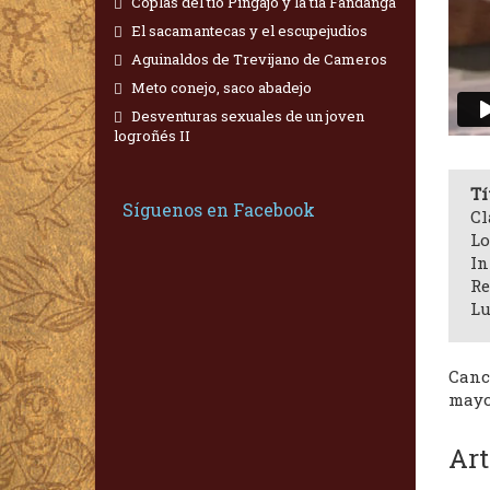
Coplas del tío Pingajo y la tía Fandanga
El sacamantecas y el escupejudíos
Aguinaldos de Trevijano de Cameros
Meto conejo, saco abadejo
Desventuras sexuales de un joven
logroñés II
Tí
Síguenos en Facebook
Cl
Lo
In
Re
Lu
Canc
mayo
Art