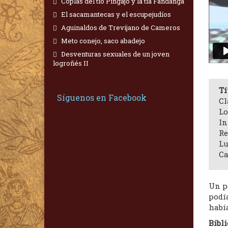
Coplas del tío Pingajo y la tía Fandanga
El sacamantecas y el escupejudíos
Aguinaldos de Trevijano de Cameros
Meto conejo, saco abadejo
Desventuras sexuales de un joven
logroñés II
Tí
Síguenos en Facebook
Cl
Lo
In
Re
Lu
Ca
Un p
podía
habí
Bibli