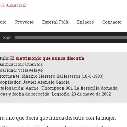
 08, August 2026
cio
Proyecto
Espiral Folk
Enlaces
Contacto
oductor
00:00
o
tulo:
El matrimonio que nunca discutía
asificación: Cuentos
calidad: Villavelayo
formante: Marino Herrero Ballesteros (18-6-1930)
copilador: Javier Asensio García
talogación: Aarne–Thompson 901, La fierecilla domada
gar y fecha de recogida: Logroño, 23 de mayo de 2002
ra uno que decía que nunca discutía con la mujer.