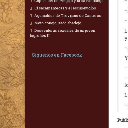
–
Coplas del tío Pingajo y la tía Fandanga
El sacamantecas y el escupejudíos
–
Aguinaldos de Trevijano de Cameros
–
Meto conejo, saco abadejo
L
Desventuras sexuales de un joven
logroñés II
y
–
Síguenos en Facebook
Y
–
–
l
L
–
Publ