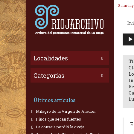
Saturday
Ini
Repr
de
audi
Localidades
Tí
Cl
Lo
Categorías
In
Re
Ca
Lu
Últimos artículos
Milagro de la Virgen de Aradón
Pinos que secan fuentes
E
La conseja perdió la oveja