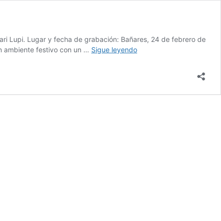
ari Lupi. Lugar y fecha de grabación: Bañares, 24 de febrero de
Jotas
un ambiente festivo con un …
Sigue leyendo
de
trilla
IV