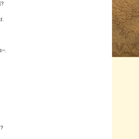
l?
r.
s–.
.
.
r?