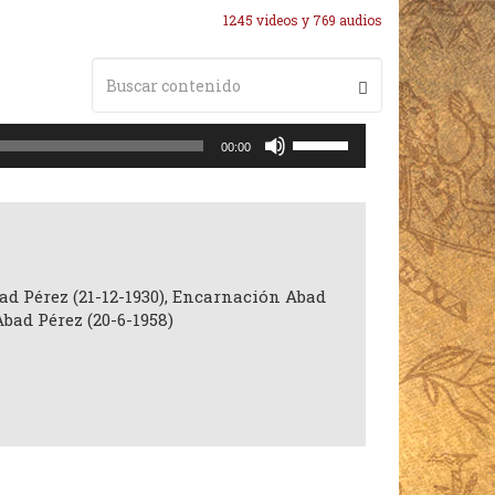
1245 videos y 769 audios
Utiliza
00:00
las
teclas
de
flecha
arriba/abajo
para
ad Pérez (21-12-1930), Encarnación Abad
aumentar
Abad Pérez (20-6-1958)
o
disminuir
el
volumen.