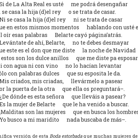
Si de La Alta Real es usté me podrá desengañar
i se casa la hija (d)el rey o se trata de casar.
Ni se casa la hija (d)el rey ni se trata de casar
ue en estos mismos momentos hablando con usté e
l oír esas palabras Belarte cayó página’atrás.
Levántate de ahí, Belarte, no te debes desmayar
ue este es el don que me diste la noche de Navidad
 estos son los dulce anillos que me diste pa esposar
i con agua ni con vino no lo hacían levantar
ólo con palabras dulces que su esposita le da.
Mis criados, mis criadas, llevármelo a pasear
or la puerta de la otra que ella os preguntará–.
¿De dónde es esta señora que lleváis a pasear?
Es la mujer de Belarte que le ha venido a buscar.
¡Malditas son las mujeres que en busca los hombre
Yo busco a mi maridito nada buscaba de más–.
ífica versión de esta
Boda estorbada
que muchas mujeres de 