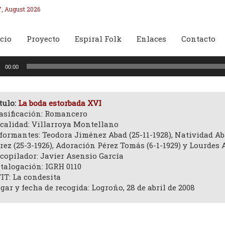
7, August 2026
cio
Proyecto
Espiral Folk
Enlaces
Contacto
oductor
00:00
o
tulo:
La boda estorbada XVI
asificación: Romancero
calidad: Villarroya Montellano
formantes: Teodora Jiménez Abad (25-11-1928), Natividad Ab
rez (25-3-1926), Adoración Pérez Tomás (6-1-1929) y Lourdes 
copilador: Javier Asensio García
talogación: IGRH 0110
IT: La condesita
gar y fecha de recogida: Logroño, 28 de abril de 2008