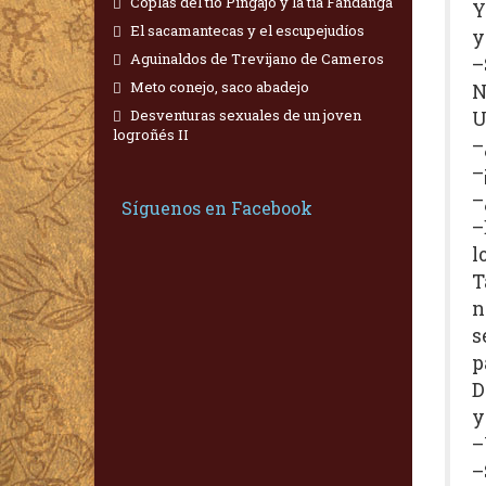
Coplas del tío Pingajo y la tía Fandanga
Y
El sacamantecas y el escupejudíos
y
Aguinaldos de Trevijano de Cameros
–
Meto conejo, saco abadejo
N
Desventuras sexuales de un joven
U
logroñés II
–
–
–
Síguenos en Facebook
–
l
T
n
s
p
D
y
–
–