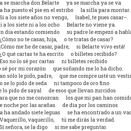
a se marcha don Belarte ya se marcha ya se va
a ha puesto el pie en el estribo la silla para montar.
Si a los siete años no vengo, Isabel, te pues casar–.
i a los siete ni a los ocho Belarte no viene ya.
n día estando comiendo su padre le empezó a habla
¿Cómo no te casas, hija, o te tratas de casar?
¡Cómo me he de casar, padre, si Belarte vivo está!
¿O qué cartas te ha escrito o billetes recibido?
Eso no lo sé por cartas ni billetes recibido
o sé por mi corazón que soñando me lo ha dicho.
an sólo le pido, padre, que me compre usté un vesti
o se lo pido de seda ni tampoco de oro fino
e lo pido de sayal de esos que llevan zurcidos
ara que no me conozcan los que mi pan han comid
e noche por las arañas de día por los caminos
a ha andado siete leguas se ha encontrado a un vaq
Vaquerillo, vaquerillo, tú me dirás la verdad.
Sí señora, se la digo si me sabe preguntar.