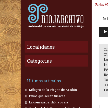
Friday 0
Ini
Repr
de
audi
Localidades
Tí
Cl
Lo
Categorías
In
Pé
Re
Ca
Últimos artículos
OT
Milagro de la Virgen de Aradón
Lu
Pinos que secan fuentes
La conseja perdió la oveja