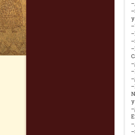
–
–
y
–
–
–
–
C
–
–
–
–
N
y
–
E
–
–