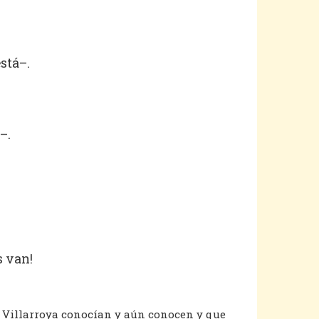
stá–.
–.
s van!
Villarroya conocían y aún conocen y que