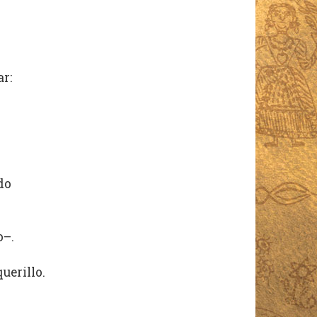
r:
do
o–.
uerillo.