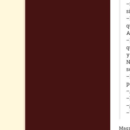
–
s
–
q
A
–
q
y
N
s
–
p
–
–
–
–
Magn