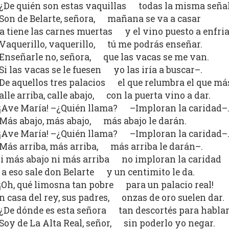
¿De quién son estas vaquillas todas la misma seña
Son de Belarte, señora, mañana se va a casar
a tiene las carnes muertas y el vino puesto a enfria
Vaquerillo, vaquerillo, tú me podrás enseñar.
Enseñarle no, señora, que las vacas se me van.
Si las vacas se le fuesen yo las iría a buscar–.
De aquellos tres palacios el que relumbra el que má
alle arriba, calle abajo, con la puerta vino a dar.
¡Ave María! –¿Quién llama? –Imploran la caridad–
Más abajo, más abajo, más abajo le darán.
¡Ave María! –¿Quién llama? –Imploran la caridad–
Más arriba, más arriba, más arriba le darán–.
i más abajo ni más arriba no imploran la caridad
 a eso sale don Belarte y un centimito le da.
¡Oh, qué limosna tan pobre para un palacio real!
n casa del rey, sus padres, onzas de oro suelen dar.
¿De dónde es esta señora tan descortés para habla
Soy de La Alta Real, señor, sin poderlo yo negar.