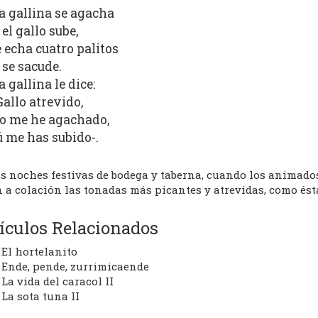
a gallina se agacha
 el gallo sube,
e echa cuatro palitos
 se sacude.
a gallina le dice:
Gallo atrevido,
o me he agachado,
ú me has subido-.
as noches festivas de bodega y taberna, cuando los animad
 a colación las tonadas más picantes y atrevidas, como ésta
ículos Relacionados
El hortelanito
Ende, pende, zurrimicaende
La vida del caracol II
La sota tuna II