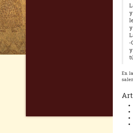
L
y
l
y
L
-
y
t
En l
salen
Art