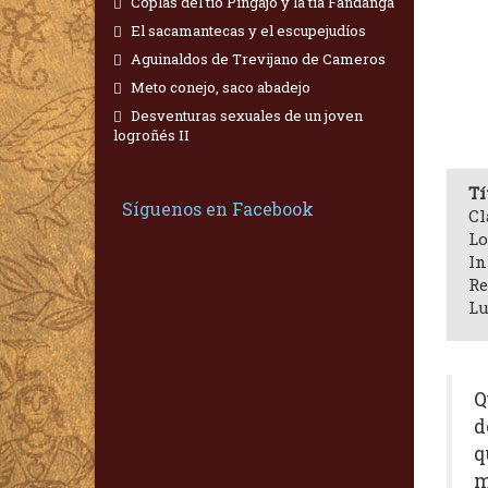
Coplas del tío Pingajo y la tía Fandanga
El sacamantecas y el escupejudíos
Aguinaldos de Trevijano de Cameros
Meto conejo, saco abadejo
Desventuras sexuales de un joven
logroñés II
Tí
Síguenos en Facebook
Cl
Lo
In
Re
Lu
Q
d
q
m