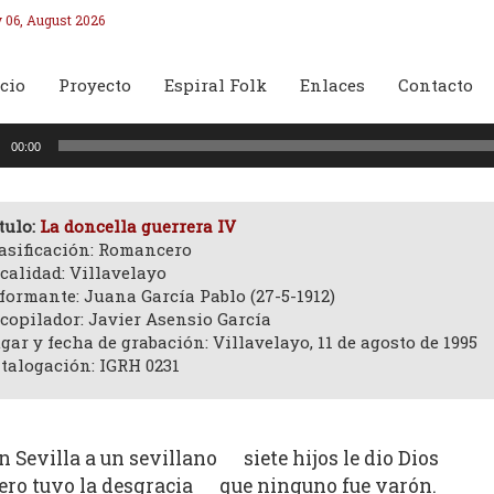
 06, August 2026
cio
Proyecto
Espiral Folk
Enlaces
Contacto
oductor
00:00
o
tulo:
La doncella guerrera IV
asificación: Romancero
calidad: Villavelayo
formante: Juana García Pablo (27-5-1912)
copilador: Javier Asensio García
gar y fecha de grabación: Villavelayo, 11 de agosto de 1995
talogación: IGRH 0231
n Sevilla a un sevillano siete hijos le dio Dios
ero tuvo la desgracia que ninguno fue varón.