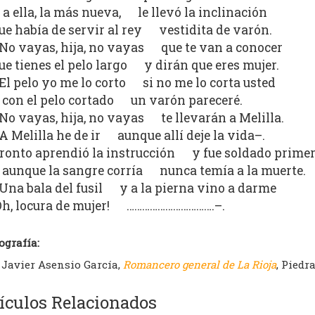
 a ella, la más nueva, le llevó la inclinación
ue había de servir al rey vestidita de varón.
No vayas, hija, no vayas que te van a conocer
ue tienes el pelo largo y dirán que eres mujer.
El pelo yo me lo corto si no me lo corta usted
 con el pelo cortado un varón pareceré.
No vayas, hija, no vayas te llevarán a Melilla.
A Melilla he de ir aunque allí deje la vida–.
ronto aprendió la instrucción y fue soldado prime
 aunque la sangre corría nunca temía a la muerte.
Una bala del fusil y a la pierna vino a darme
Oh, locura de mujer! …………………………….–.
ografía:
Javier Asensio García,
Romancero general de La Rioja
, Piedr
ículos Relacionados