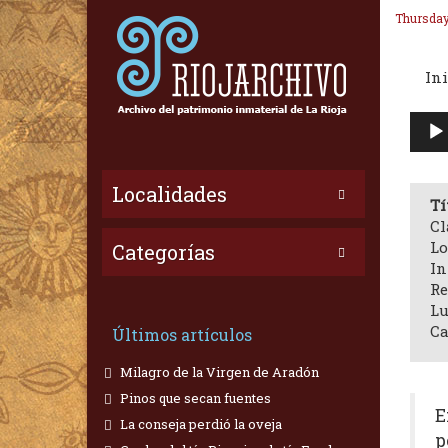
Thursday
Ini
Repr
de
audi
Localidades
Tí
Cl
Lo
Categorías
In
Re
Lu
Ca
Últimos artículos
Milagro de la Virgen de Aradón
Pinos que secan fuentes
E
La conseja perdió la oveja
p