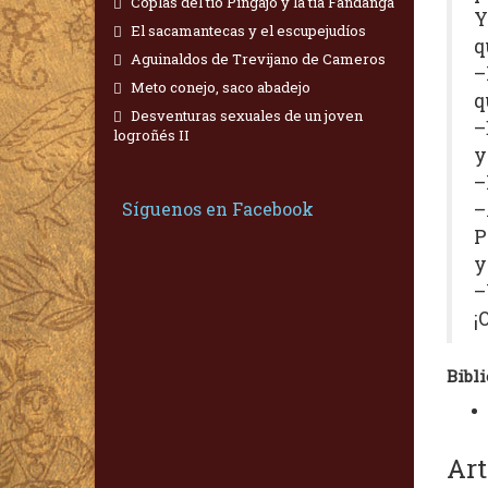
Coplas del tío Pingajo y la tía Fandanga
Y
El sacamantecas y el escupejudíos
q
Aguinaldos de Trevijano de Cameros
–
Meto conejo, saco abadejo
q
Desventuras sexuales de un joven
–
logroñés II
y
–
Síguenos en Facebook
–
P
y
–
¡
Bibli
Art