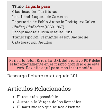
Título:
La gaita pasa
Clasificación: Partituras
Localidad: Laguna de Cameros
Repertorio de Pablo Antonio Rodríguez Calvo
Chiflao, Chifladete
(1880-1967)
Recopiladora: Silvia Matute Ruiz
Transcripción: Fernando Jalón Jadraque
Catalogación: Agudos
Failed to fetch Error: La URL del archivo PDF debe
estar exactamente en el mismo dominio que esta
web.
Haz clic aquí para más información
Descarga fichero midi:
agudo L01
Artículos Relacionados
El recuerdo, pasodoble
Aurora a la Virgen de los Remedios
El matrimonio que nunca discutía