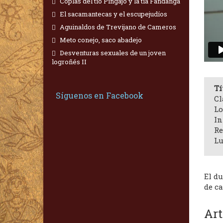
Coplas del tío Pingajo y la tía Fandanga
El sacamantecas y el escupejudíos
Aguinaldos de Trevijano de Cameros
Meto conejo, saco abadejo
Desventuras sexuales de un joven
logroñés II
Tí
Síguenos en Facebook
Cl
Lo
In
Re
Lu
El d
de ca
Art