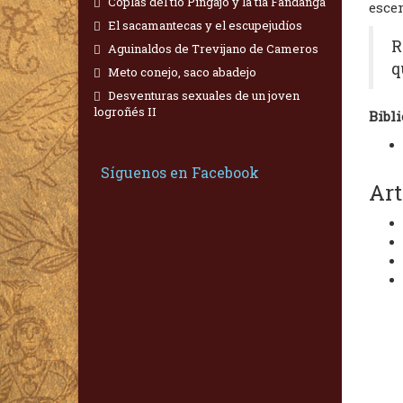
Coplas del tío Pingajo y la tía Fandanga
escen
El sacamantecas y el escupejudíos
R
Aguinaldos de Trevijano de Cameros
q
Meto conejo, saco abadejo
Desventuras sexuales de un joven
logroñés II
Bibli
Síguenos en Facebook
Art