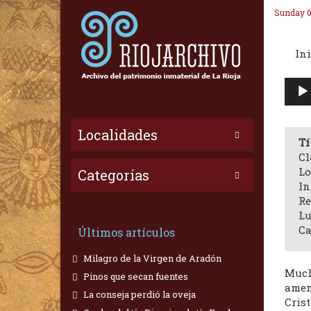
Sunday 0
Ini
Repr
de
audi
Localidades
Tí
Cl
Lo
Categorías
In
Re
Lu
Ca
Últimos artículos
Milagro de la Virgen de Aradón
Much
Pinos que secan fuentes
amena
La conseja perdió la oveja
Crist