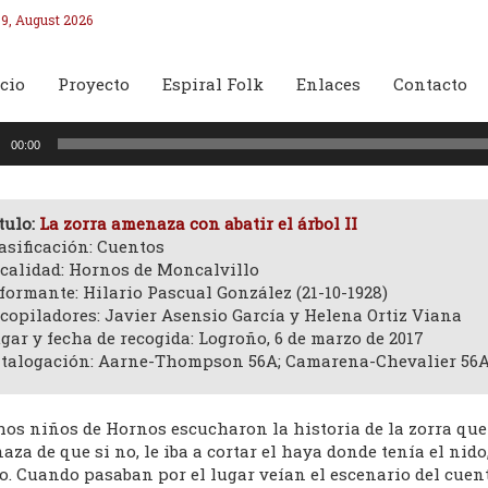
9, August 2026
cio
Proyecto
Espiral Folk
Enlaces
Contacto
oductor
00:00
o
tulo:
La zorra amenaza con abatir el árbol II
asificación: Cuentos
calidad: Hornos de Moncalvillo
formante: Hilario Pascual González (21-10-1928)
copiladores: Javier Asensio García y Helena Ortiz Viana
gar y fecha de recogida: Logroño, 6 de marzo de 2017
talogación: Aarne-Thompson 56A; Camarena-Chevalier 56A, 
os niños de Hornos escucharon la historia de la zorra que 
za de que si no, le iba a cortar el haya donde tenía el nido
o. Cuando pasaban por el lugar veían el escenario del cuen