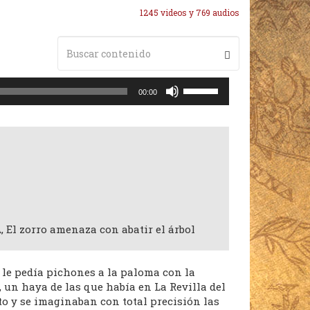
1245 videos y 769 audios
Utiliza
00:00
las
teclas
de
flecha
arriba/abajo
para
aumentar
o
disminuir
El zorro amenaza con abatir el árbol
el
volumen.
le pedía pichones a la paloma con la
, un haya de las que había en La Revilla del
to y se imaginaban con total precisión las