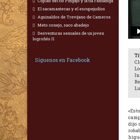
Coplas del tío Pingajo y la tía Fandanga
El sacamantecas y el escupejudíos
Aguinaldos de Trevijano de Cameros
Meto conejo, saco abadejo
Desventuras sexuales de un joven
logroñés II
Tí
Síguenos en Facebook
Cl
Lo
In
Re
Lu
«Est
camp
dijo 
roba
higu