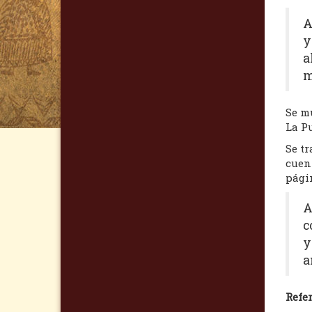
A
y
a
m
Se mu
La Pu
Se tr
cuen
pági
A
c
y
a
Refer