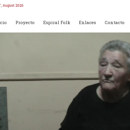
7, August 2026
cio
Proyecto
Espiral Folk
Enlaces
Contacto