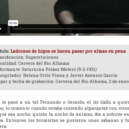
tulo:
Ladrones de higos se hacen pasar por almas en pena
asificación: Supersticiones
calidad: Cervera del Río Alhama
formante: Saturnina Peláez Melero (9-2-1931)
copilador: Helena Ortíz Viana y Javier Asensio García
gar y fecha de grabación: Cervera del Río Alhama, 2 de ener
o le pasó a un tal Fernando o Gerardo, el
tío Gallo
, a quie
o; lo comentó cuando estaba cosiendo alpargatas con otros
que esa noche, quizás la noche de ánimas, iba a subirse en
ba. Entonces los bromistas se pusieron unas sábanas y f
era: