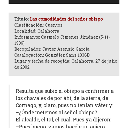
de
audio
Título:
Las comodidades del señor obispo
Clasificación: Cuentos
Localidad: Calahorra
Informante: Carmelo Jiménez Jiménez (5-11-
1936)
Recopilador: Javier Asensio García
Catalogación: González Sanz 1338B
Lugar y fecha de recogida: Calahorra, 27 de julio
de 2002
Resulta que subió el obispo a confirmar a
los chavales de por áhi, de la sierra, de
Cornago, y, claro, pues no tenían váter y:
–¿Ónde metemos al señol obispo?
El alcalde, el tal, el cual. Pues ya dijeron:
–Pues bueno, vamos hacéle un aujero.