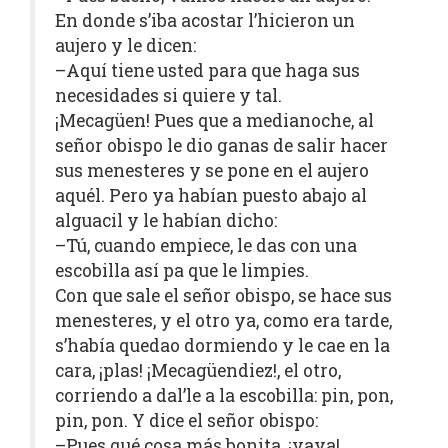
En donde s’iba acostar l’hicieron un
aujero y le dicen:
–Aquí tiene usted para que haga sus
necesidades si quiere y tal.
¡Mecagüen! Pues que a medianoche, al
señor obispo le dio ganas de salir hacer
sus menesteres y se pone en el aujero
aquél. Pero ya habían puesto abajo al
alguacil y le habían dicho:
–Tú, cuando empiece, le das con una
escobilla así pa que le limpies.
Con que sale el señor obispo, se hace sus
menesteres, y el otro ya, como era tarde,
s’había quedao dormiendo y le cae en la
cara, ¡plas! ¡Mecagüendiez!, el otro,
corriendo a dal’le a la escobilla: pin, pon,
pin, pon. Y dice el señor obispo:
–Pues qué cosa más bonita, ¡vaya!