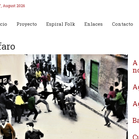
7, August 2026
cio
Proyecto
Espiral Folk
Enlaces
Contacto
faro
A
no
A
Ag
Ba
C