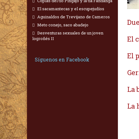
Coplas del tío Pingajo y la tía Fandanga
El sacamantecas y el escupejudíos
Aguinaldos de Trevijano de Cameros
Due
Meto conejo, saco abadejo
Desventuras sexuales de un joven
El c
logroñés II
El 
Síguenos en Facebook
Ger
La 
La 