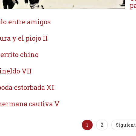
p
lo entre amigos
ura y el piojo II
perrito chino
ineldo VII
boda estorbada XI
hermana cautiva V
1
2
Siguient