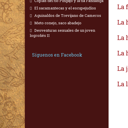
Coplas del tío Pingajo y la tía Fandanga
La 
El sacamantecas y el escupejudíos
Aguinaldos de Trevijano de Cameros
La 
Meto conejo, saco abadejo
Desventuras sexuales de un joven
logroñés II
La 
La 
Síguenos en Facebook
La 
La 