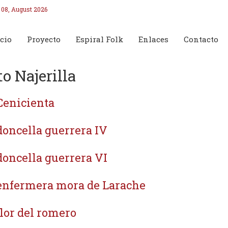
 08, August 2026
cio
Proyecto
Espiral Folk
Enlaces
Contacto
to Najerilla
Cenicienta
doncella guerrera IV
doncella guerrera VI
enfermera mora de Larache
flor del romero