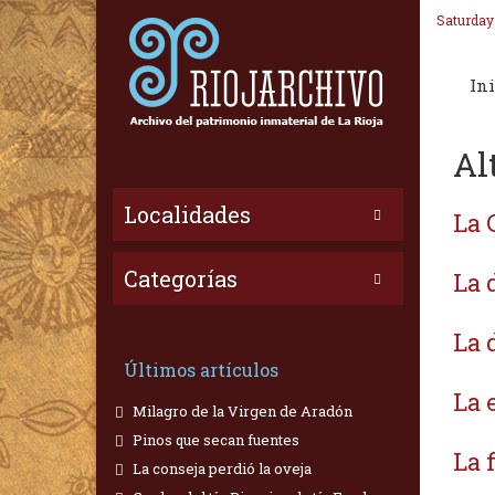
Saturday
Ini
Al
Localidades
La 
Categorías
La 
La 
Últimos artículos
La 
Milagro de la Virgen de Aradón
Pinos que secan fuentes
La 
La conseja perdió la oveja