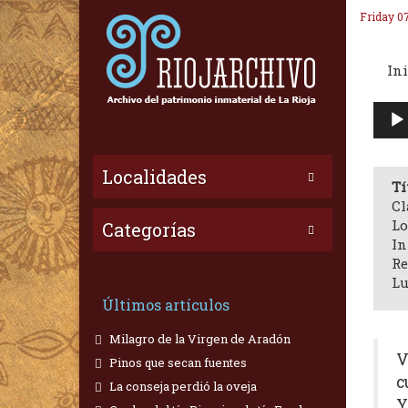
Friday 0
Ini
Repr
de
audi
Localidades
Tí
Cl
Lo
Categorías
In
Re
Lu
Últimos artículos
Milagro de la Virgen de Aradón
V
Pinos que secan fuentes
c
La conseja perdió la oveja
Y