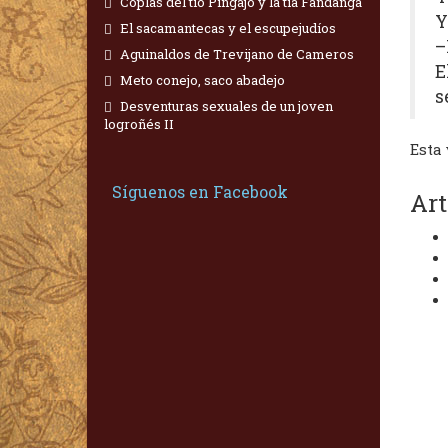
Coplas del tío Pingajo y la tía Fandanga
Y
El sacamantecas y el escupejudíos
–
Aguinaldos de Trevijano de Cameros
E
Meto conejo, saco abadejo
s
Desventuras sexuales de un joven
logroñés II
Esta 
Síguenos en Facebook
Art