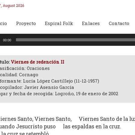
7, August 2026
cio
Proyecto
Espiral Folk
Enlaces
Contacto
oductor
00:00
o
tulo:
Viernes de redención II
asificación: Oraciones
calidad: Cornago
formante: Lucía López Castillejo (11-12-1957)
copilador: Javier Asensio García
gar y fecha de recogida: Logroño, 19 de enero de 2002
iernes Santo, Viernes Santo, Viernes Santo de la luz
uando Jesucristo puso las espaldas en la cruz.
 la cruz se retembló.