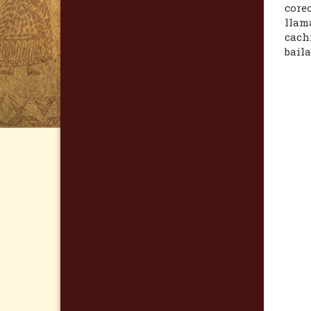
coreo
llama
cachi
baila