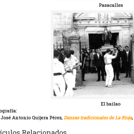
Pasacalles
El bailao
ografía:
José Antonio Quijera Pérez,
Danzas tradicionales de La Rioja
,
ículos Relacionados