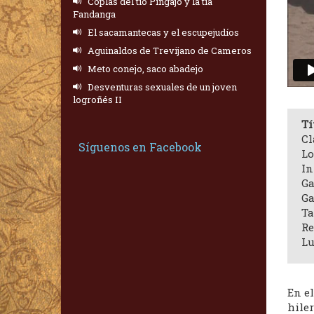
Coplas del tío Pingajo y la tía
Fandanga
El sacamantecas y el escupejudíos
Aguinaldos de Trevijano de Cameros
Meto conejo, saco abadejo
Desventuras sexuales de un joven
logroñés II
Tí
Cl
Síguenos en Facebook
Lo
In
Ga
Ga
Ta
Re
Lu
En e
hile