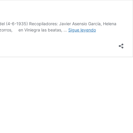
Medel (4-6-1935) Recopiladores: Javier Asensio García, Helena
Dictados
 zorros, en Viniegra las beatas, …
Sigue leyendo
del
Alto
Najerilla