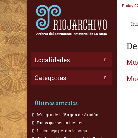
Friday 0
Ini
De
Localidades
Mue
Categorías
Mue
Últimos artículos
Milagro de la Virgen de Aradón
Pinos que secan fuentes
La conseja perdió la oveja