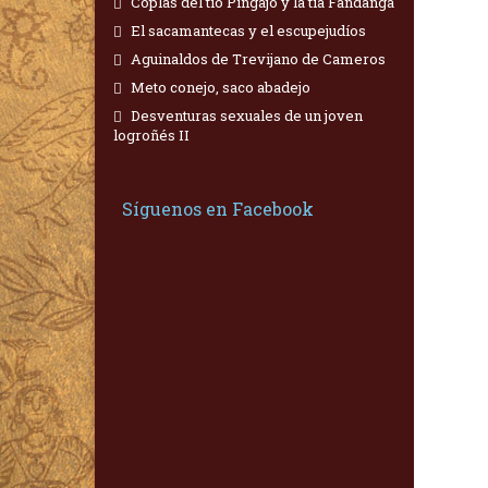
Coplas del tío Pingajo y la tía Fandanga
El sacamantecas y el escupejudíos
Aguinaldos de Trevijano de Cameros
Meto conejo, saco abadejo
Desventuras sexuales de un joven
logroñés II
Síguenos en Facebook