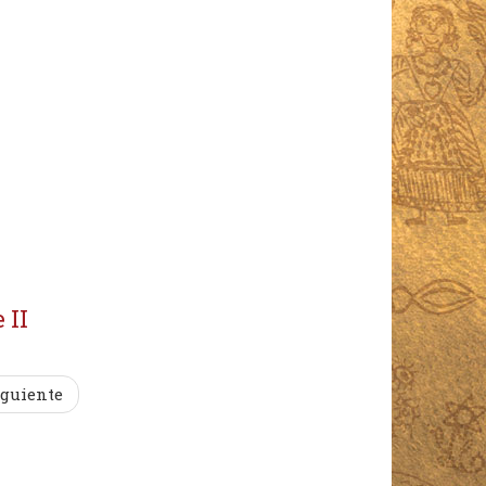
 II
iguiente