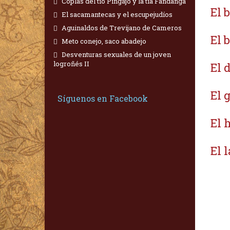
Coplas del tío Pingajo y la tía Fandanga
El 
El sacamantecas y el escupejudíos
Aguinaldos de Trevijano de Cameros
El 
Meto conejo, saco abadejo
Desventuras sexuales de un joven
logroñés II
El 
El 
Síguenos en Facebook
El 
El 