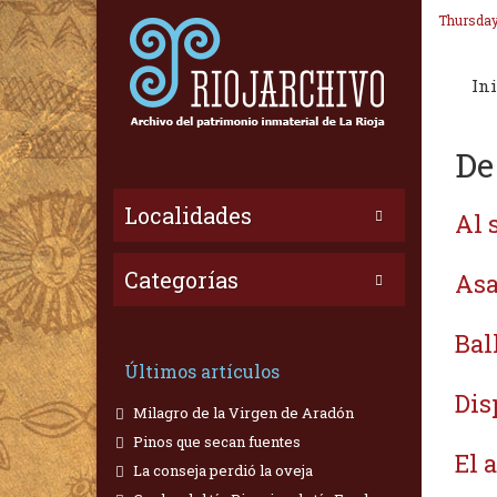
Thursday
Ini
De
Localidades
Al 
Categorías
Asa
Bal
Últimos artículos
Dis
Milagro de la Virgen de Aradón
Pinos que secan fuentes
El 
La conseja perdió la oveja