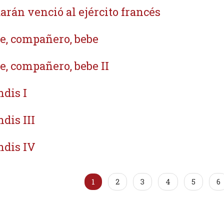
arán venció al ejército francés
e, compañero, bebe
e, compañero, bebe II
ndis I
ndis III
ndis IV
1
2
3
4
5
6