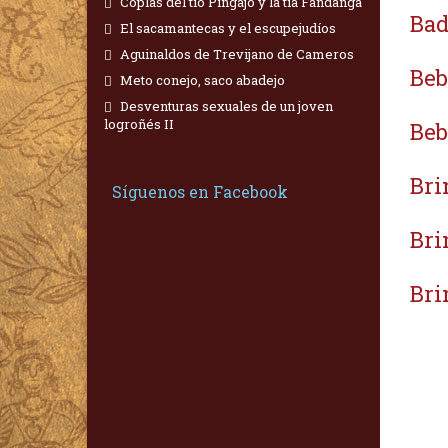
Coplas del tío Pingajo y la tía Fandanga
Bad
El sacamantecas y el escupejudíos
Aguinaldos de Trevijano de Cameros
Beb
Meto conejo, saco abadejo
Desventuras sexuales de un joven
logroñés II
Beb
Bri
Síguenos en Facebook
Bri
Bri