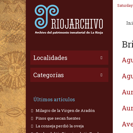
Saturday
Ini
Br
Localidades
Agu
Categorías
Agu
Aun
Últimos artículos
Aun
Milagro de la Virgen de Aradón
Pinos que secan fuentes
Ave
La conseja perdió la oveja