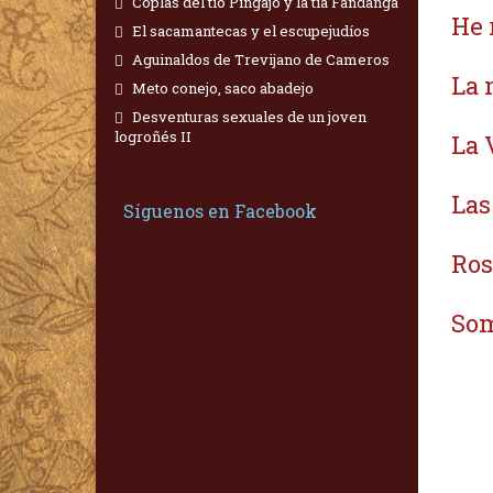
Coplas del tío Pingajo y la tía Fandanga
He 
El sacamantecas y el escupejudíos
Aguinaldos de Trevijano de Cameros
La 
Meto conejo, saco abadejo
Desventuras sexuales de un joven
logroñés II
La 
Las
Síguenos en Facebook
Ros
Som