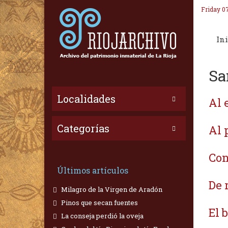
Friday 0
Ini
Sa
Localidades
Al 
Categorías
Al 
Con
Últimos artículos
De 
Milagro de la Virgen de Aradón
Pinos que secan fuentes
El 
La conseja perdió la oveja