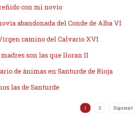
reñido con mi novio
novia abandonada del Conde de Alba VI
Virgen camino del Calvario XVI
 madres son las que lloran II
ario de ánimas en Santurde de Rioja
os las de Santurde
1
2
Siguient