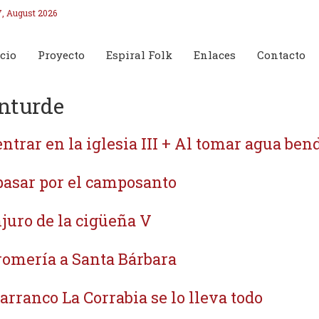
7, August 2026
cio
Proyecto
Espiral Folk
Enlaces
Contacto
nturde
entrar en la iglesia III + Al tomar agua bend
pasar por el camposanto
juro de la cigüeña V
romería a Santa Bárbara
barranco La Corrabia se lo lleva todo