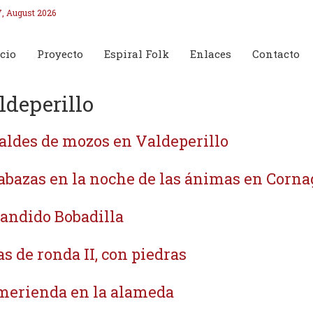
7, August 2026
cio
Proyecto
Espiral Folk
Enlaces
Contacto
ldeperillo
aldes de mozos en Valdeperillo
abazas en la noche de las ánimas en Corna
bandido Bobadilla
as de ronda II, con piedras
merienda en la alameda