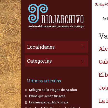
Friday 0
Ini
Va
Localidades
Alc
Categorías
Cal
El 
Últimos artículos
Jot
Milagro de la Virgen de Aradón
Pinos que secan fuentes
La 
La conseja perdió la oveja