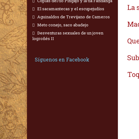
Coplas del tío Pingajo y la tía Fandanga
La 
El sacamantecas y el escupejudíos
Aguinaldos de Trevijano de Cameros
Mad
Meto conejo, saco abadejo
Desventuras sexuales de un joven
logroñés II
Que
Sub
Síguenos en Facebook
Toq