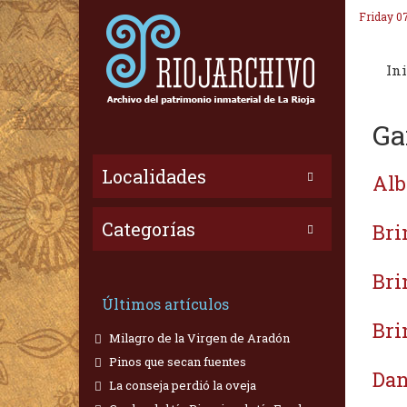
Friday 0
Ini
Ga
Localidades
Alb
Categorías
Bri
Bri
Últimos artículos
Bri
Milagro de la Virgen de Aradón
Pinos que secan fuentes
Dan
La conseja perdió la oveja