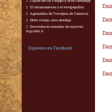
Coplas del tío Pingajo y la tía Fandanga
Dan
El sacamantecas y el escupejudíos
Aguinaldos de Trevijano de Cameros
Dan
Meto conejo, saco abadejo
Desventuras sexuales de un joven
logroñés II
Dan
Dan
Síguenos en Facebook
Dan
Dan