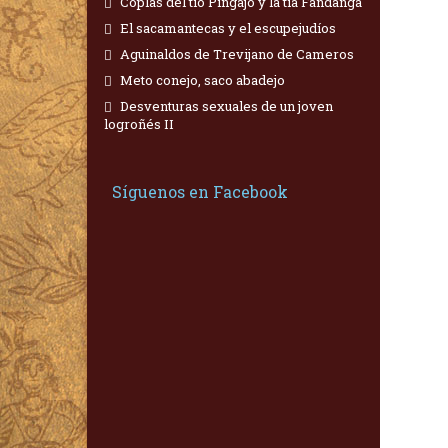
Coplas del tío Pingajo y la tía Fandanga
El sacamantecas y el escupejudíos
Aguinaldos de Trevijano de Cameros
Meto conejo, saco abadejo
Desventuras sexuales de un joven
logroñés II
Síguenos en Facebook