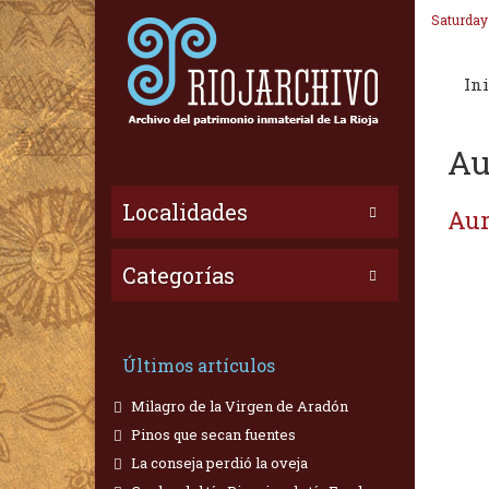
Saturday
Ini
Au
Localidades
Aur
Categorías
Últimos artículos
Milagro de la Virgen de Aradón
Pinos que secan fuentes
La conseja perdió la oveja