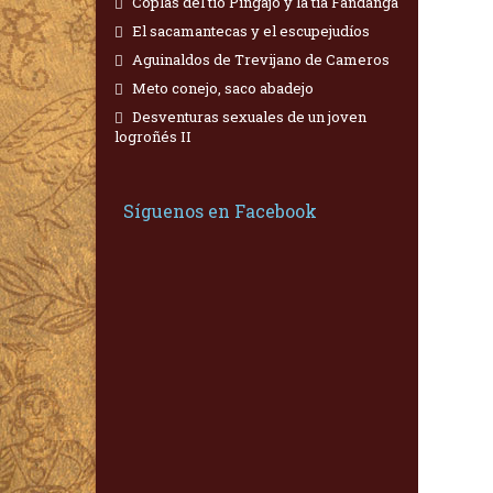
Coplas del tío Pingajo y la tía Fandanga
El sacamantecas y el escupejudíos
Aguinaldos de Trevijano de Cameros
Meto conejo, saco abadejo
Desventuras sexuales de un joven
logroñés II
Síguenos en Facebook