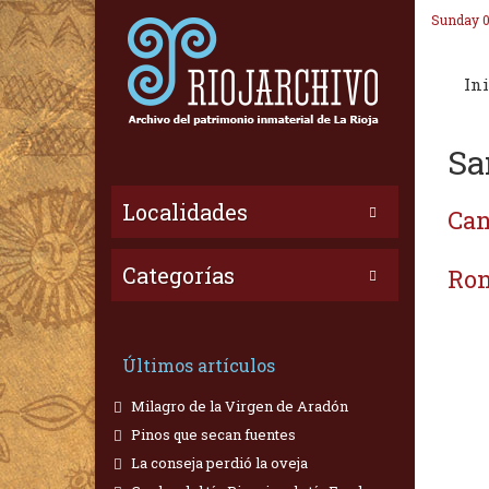
Sunday 0
Ini
Sa
Localidades
Can
Categorías
Ron
Últimos artículos
Milagro de la Virgen de Aradón
Pinos que secan fuentes
La conseja perdió la oveja