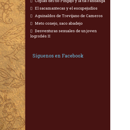
Coplas del tío Pingajo y la tía Fandanga
El sacamantecas y el escupejudíos
Aguinaldos de Trevijano de Cameros
Meto conejo, saco abadejo
Desventuras sexuales de un joven
logroñés II
Síguenos en Facebook