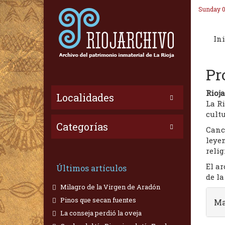
Sunday 0
Ini
Pr
Rioj
Localidades
La Ri
cultu
Categorías
Canc
leye
relig
El ar
Últimos artículos
de l
Milagro de la Virgen de Aradón
Pinos que secan fuentes
Ma
La conseja perdió la oveja