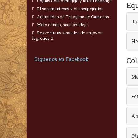
Coplas del tío Pingajo y la tía Fandanga
Equ
El sacamantecas y el escupejudíos
Aguinaldos de Trevijano de Cameros
Ja
Meto conejo, saco abadejo
Desventuras sexuales de un joven
logroñés II
He
Col
Síguenos en Facebook
Ma
Fe
An
Ot