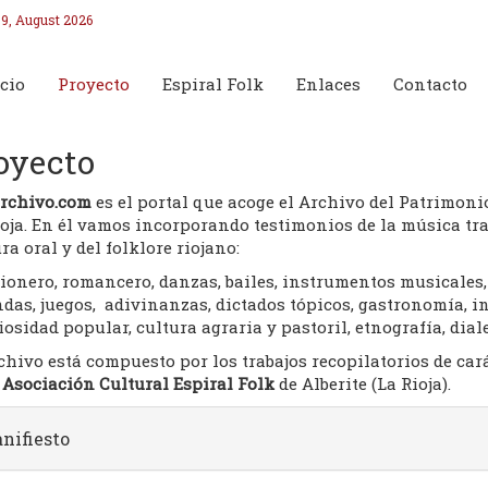
9, August 2026
cio
Proyecto
Espiral Folk
Enlaces
Contacto
oyecto
archivo.com
es el portal que acoge el Archivo del Patrimoni
oja. En él vamos incorporando testimonios de la música tra
ra oral y del folklore riojano:
ionero, romancero, danzas, bailes, instrumentos musicales,
ndas, juegos, adivinanzas, dictados tópicos, gastronomía, 
iosidad popular, cultura agraria y pastoril, etnografía, diale
chivo está compuesto por los trabajos recopilatorios de car
a
Asociación Cultural Espiral Folk
de Alberite (La Rioja).
nifiesto