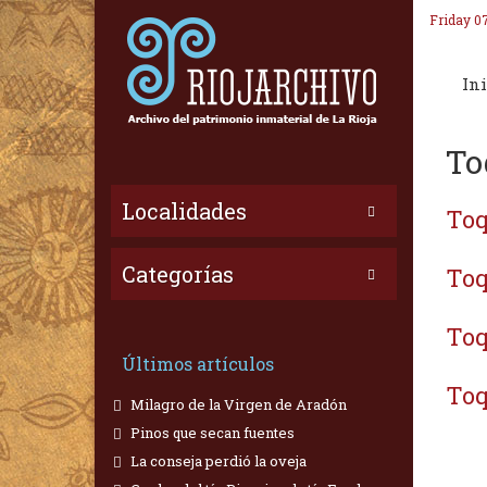
Friday 0
Ini
To
Localidades
Toq
Categorías
Toq
Toq
Últimos artículos
Toq
Milagro de la Virgen de Aradón
Pinos que secan fuentes
La conseja perdió la oveja