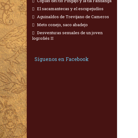
Coplas del tío Pingajo y la tía Fandanga
El sacamantecas y el escupejudíos
Aguinaldos de Trevijano de Cameros
Meto conejo, saco abadejo
Desventuras sexuales de un joven
logroñés II
Síguenos en Facebook