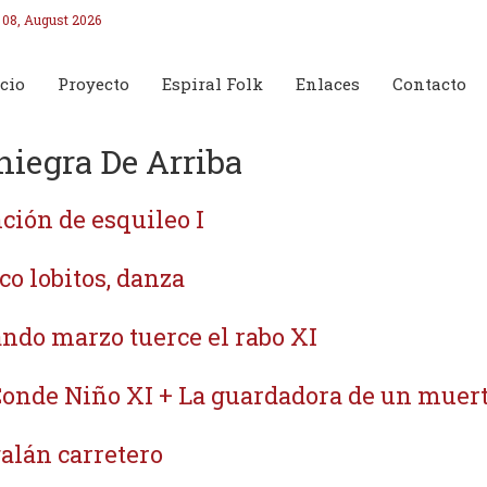
 08, August 2026
cio
Proyecto
Espiral Folk
Enlaces
Contacto
niegra De Arriba
ción de esquileo I
co lobitos, danza
ndo marzo tuerce el rabo XI
Conde Niño XI + La guardadora de un muer
galán carretero