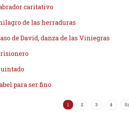
labrador caritativo
milagro de las herraduras
paso de David, danza de las Viniegras
prisionero
quintado
rabel para ser fino
1
2
3
4
S