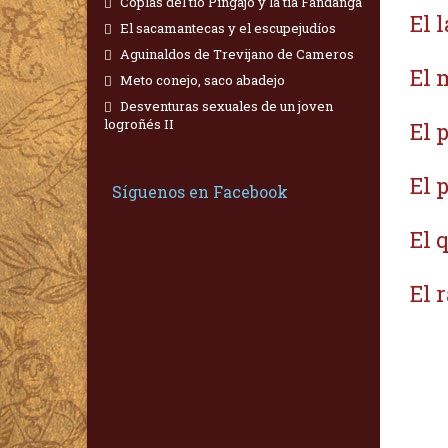
Coplas del tío Pingajo y la tía Fandanga
El 
El sacamantecas y el escupejudíos
Aguinaldos de Trevijano de Cameros
El 
Meto conejo, saco abadejo
Desventuras sexuales de un joven
logroñés II
El 
El 
Síguenos en Facebook
El 
El 