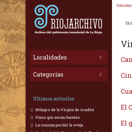
Saturday
Ini
Vi
Localidades
Can
Categorías
Cin
Cua
Últimos artículos
El 
Milagro de la Virgen de Aradón
Pinos que secan fuentes
El 
La conseja perdió la oveja