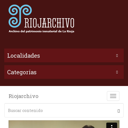
Localidades
Categorías
Riojarchivo
Toggle
naviga