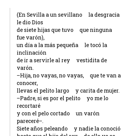
(En Sevilla a un sevillano la desgracia
le dio Dios
de siete hijas que tuvo que ninguna
fue varón),
un día a la más pequeña le tocó la
inclinación
de ir a servirle al rey vestidita de
varón.
–Hija, no vayas, no vayas, que te van a
conocer,
llevas el pelito largo y carita de mujer.
–Padre, si es por el pelito yo me lo
recortaré
y con el pelo cortado un varón
pareceré–.
Siete años peleando y nadie la conoció