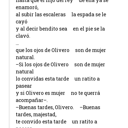
hasta que el hijo del rey de ella ya se
enamoró,
al subir las escaleras la espada se le
cayó
y al decir bendito sea en el pie se la
clavó.
…
que los ojos de Olivero son de mujer
natural.
–Si los ojos de Olivero son de mujer
natural
lo convidas esta tarde un ratito a
pasear
y si Olivero es mujer no te querrá
acompañar–.
–Buenas tardes, Olivero. –Buenas
tardes, majestad,
te convido esta tarde un ratito a