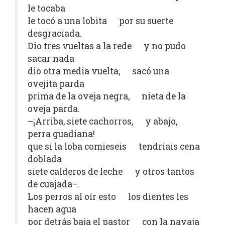
le tocaba
le tocó a una lobita por su suerte
desgraciada.
Dio tres vueltas a la rede y no pudo
sacar nada
dio otra media vuelta, sacó una
ovejita parda
prima de la oveja negra, nieta de la
oveja parda.
–¡Arriba, siete cachorros, y abajo,
perra guadiana!
que si la loba comieseis tendríais cena
doblada
siete calderos de leche y otros tantos
de cuajada–.
Los perros al oír esto los dientes les
hacen agua
por detrás baja el pastor con la navaja