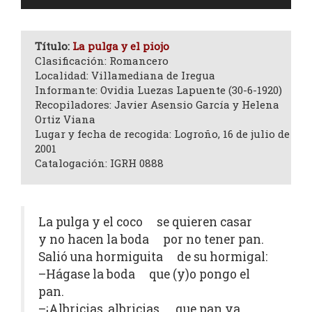
de
audio
Título:
La pulga y el piojo
Clasificación: Romancero
Localidad: Villamediana de Iregua
Informante: Ovidia Luezas Lapuente (30-6-1920)
Recopiladores: Javier Asensio García y Helena
Ortiz Viana
Lugar y fecha de recogida: Logroño, 16 de julio de
2001
Catalogación: IGRH 0888
La pulga y el coco se quieren casar
y no hacen la boda por no tener pan.
Salió una hormiguita de su hormigal:
–Hágase la boda que (y)o pongo el
pan.
–¡Albricias, albricias, que pan ya