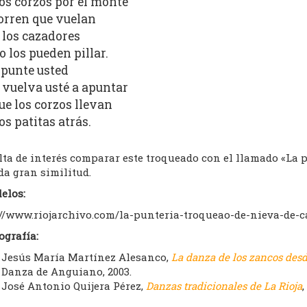
os corzos por el monte
orren que vuelan
 los cazadores
o los pueden pillar.
punte usted
 vuelva usté a apuntar
ue los corzos llevan
os patitas atrás.
lta de interés comparar este troqueado con el llamado «La 
da gran similitud.
elos:
://www.riojarchivo.com/la-punteria-troqueao-de-nieva-de-
ografía:
Jesús María Martínez Alesanco,
La danza de los zancos des
Danza de Anguiano, 2003.
José Antonio Quijera Pérez,
Danzas tradicionales de La Rioja
,