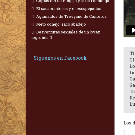
Coplas del tío Pingajo y la tía Fandanga
El sacamantecas y el escupejudíos
Aguinaldos de Trevijano de Cameros
Meto conejo, saco abadejo
Desventuras sexuales de un joven
logroñés II
Tí
Síguenos en Facebook
Cl
Lo
In
Ga
Ga
Ta
Re
Lu
Los 