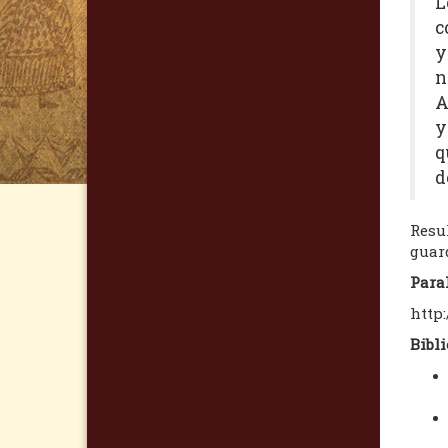
L
c
y
n
A
y
q
d
Resu
guar
Paral
http
Bibli