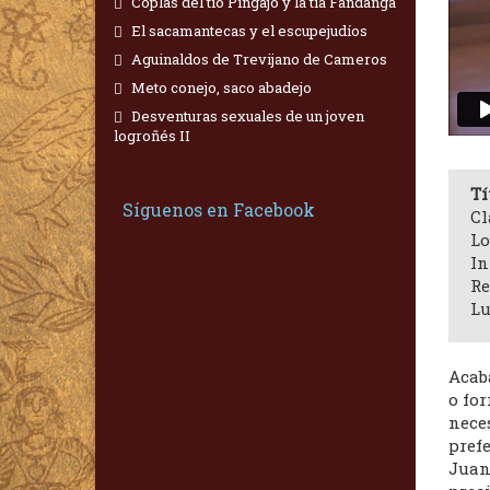
Coplas del tío Pingajo y la tía Fandanga
El sacamantecas y el escupejudíos
Aguinaldos de Trevijano de Cameros
Meto conejo, saco abadejo
Desventuras sexuales de un joven
logroñés II
Tí
Síguenos en Facebook
Cl
Lo
In
Re
Lu
Acab
o for
neces
prefe
Juan