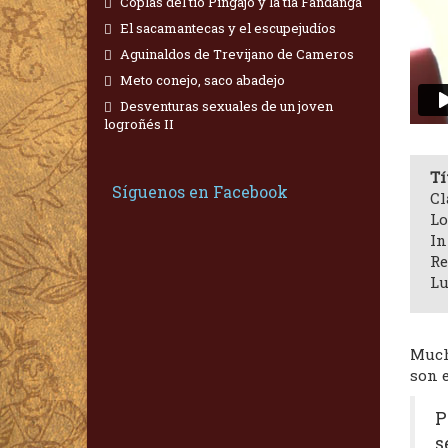
Coplas del tío Pingajo y la tía Fandanga
El sacamantecas y el escupejudíos
Aguinaldos de Trevijano de Cameros
Meto conejo, saco abadejo
Desventuras sexuales de un joven
logroñés II
Tí
Síguenos en Facebook
Cl
Lo
In
Re
Lu
Much
son e
P
s