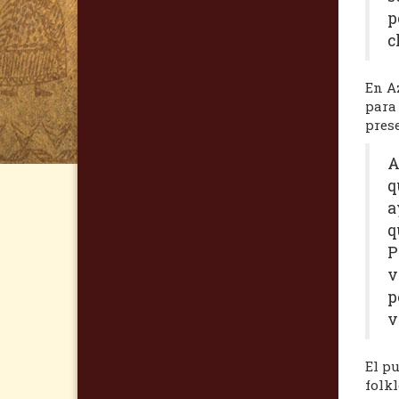
p
c
En Az
para 
prese
A
q
a
q
P
v
p
v
El pu
folkl