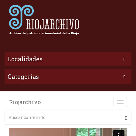
Localidades
Categorías
Riojarchivo
Toggle
naviga