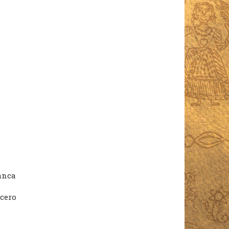
lanca
acero