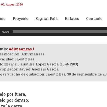
 06, August 2026
cio
Proyecto
Espiral Folk
Enlaces
Contacto
oductor
00:00
o
tulo:
Adivinanzas I
asificación: Adivinanzas
calidad: Inestrillas
formante: Faustina López García (15-8-1903)
copilador: Javier Asensio García
gar y fecha de grabación: Inestrillas, 30 de septiembre de 20
elo por fuera,
elo por dentro,
lza la garra