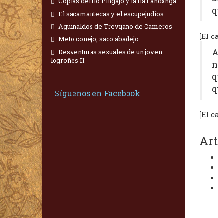
Coplas del tío Pingajo y la tía Fandanga
q
El sacamantecas y el escupejudíos
Aguinaldos de Trevijano de Cameros
[El c
Meto conejo, saco abadejo
A
Desventuras sexuales de un joven
logroñés II
n
q
q
Síguenos en Facebook
[El c
Art