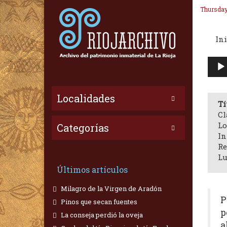
Thursday
Ini
Repr
de
audi
Localidades
Tí
Cl
Lo
Categorías
In
Re
Lu
Últimos artículos
Milagro de la Virgen de Aradón
P
Pinos que secan fuentes
p
La conseja perdió la oveja
a