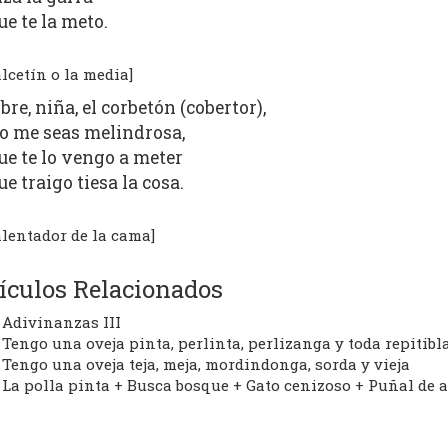
ue te la meto.
alcetín o la media]
bre, niña, el corbetón (cobertor),
o me seas melindrosa,
ue te lo vengo a meter
ue traigo tiesa la cosa.
alentador de la cama]
ículos Relacionados
Adivinanzas III
Tengo una oveja pinta, perlinta, perlizanga y toda repitib
Tengo una oveja teja, meja, mordindonga, sorda y vieja
La polla pinta + Busca bosque + Gato cenizoso + Puñal de 