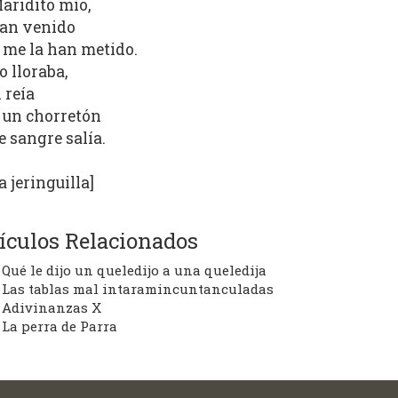
aridito mío,
an venido
 me la han metido.
o lloraba,
l reía
 un chorretón
e sangre salía.
la jeringuilla]
ículos Relacionados
Qué le dijo un queledijo a una queledija
Las tablas mal intaramincuntanculadas
Adivinanzas X
La perra de Parra