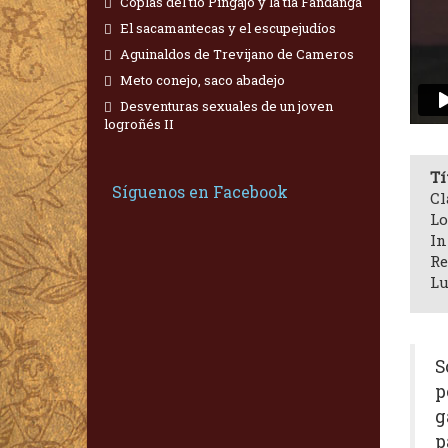
Coplas del tío Pingajo y la tía Fandanga
El sacamantecas y el escupejudíos
Aguinaldos de Trevijano de Cameros
Meto conejo, saco abadejo
Desventuras sexuales de un joven
logroñés II
Tí
Síguenos en Facebook
Cl
Lo
In
Re
Lu
S
p
g
p