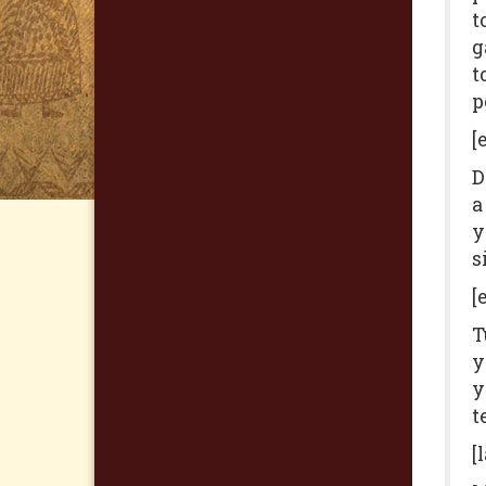
t
g
t
p
[
D
a
y
s
[
T
y
y
t
[