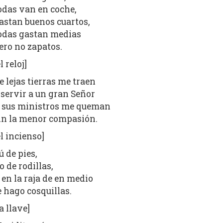
odas van en coche,
astan buenos cuartos,
odas gastan medias
ero no zapatos.
el reloj]
e lejas tierras me traen
 servir a un gran Señor
 sus ministros me queman
in la menor compasión.
el incienso]
ú de pies,
o de rodillas,
 en la raja de en medio
e hago cosquillas.
la llave]