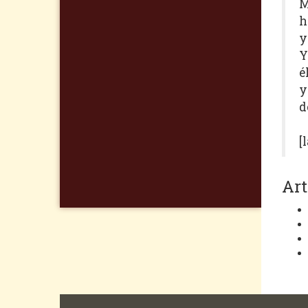
M
h
y
Y
é
y
d
[
Art