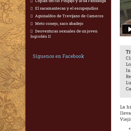
Coplas del tío Pingajo y la tía Fandanga
El sacamantecas y el escupejudíos
Aguinaldos de Trevijano de Cameros
Meto conejo, saco abadejo
Desventuras sexuales de un joven
logroñés II
Tí
Síguenos en Facebook
Cl
Lo
In
Re
Lu
Ca
La h
lleva
Viej
«