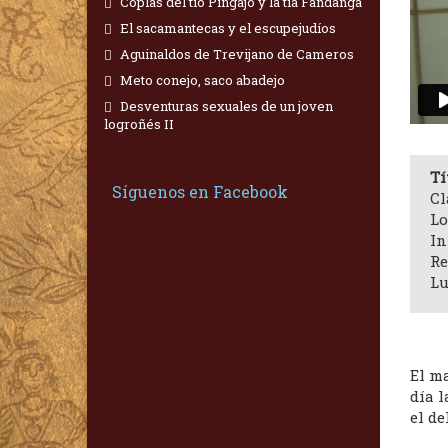
Coplas del tío Pingajo y la tía Fandanga
El sacamantecas y el escupejudíos
Aguinaldos de Trevijano de Cameros
Meto conejo, saco abadejo
Desventuras sexuales de un joven
logroñés II
Tí
Síguenos en Facebook
Cl
Lo
In
Re
Lu
El m
día 
el de