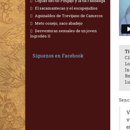
Coplas del tío Pingajo y la tía Fandanga
El sacamantecas y el escupejudíos
Aguinaldos de Trevijano de Cameros
Meto conejo, saco abadejo
Desventuras sexuales de un joven
logroñés II
Tí
Síguenos en Facebook
Cl
Lo
In
Re
Lu
Senci
V
v
e