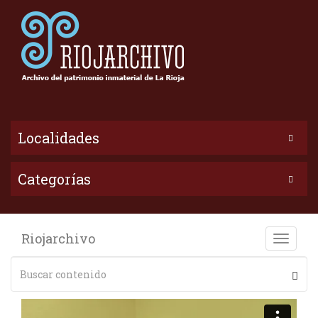
Localidades
Categorías
Riojarchivo
Toggle
naviga