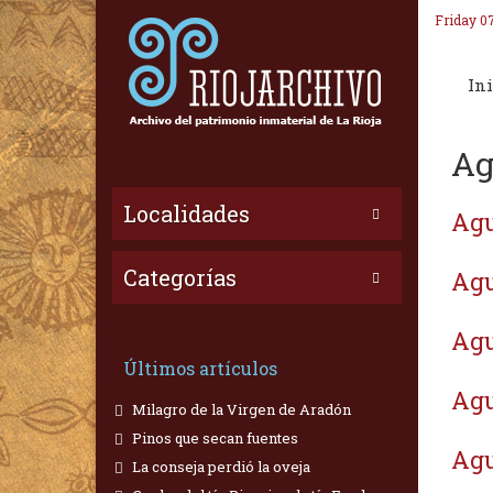
Friday 0
Ini
Ag
Localidades
Agu
Categorías
Agu
Agu
Últimos artículos
Agu
Milagro de la Virgen de Aradón
Pinos que secan fuentes
Agu
La conseja perdió la oveja