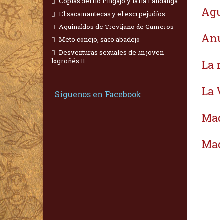
Coplas del tío Pingajo y la tía Fandanga
Agu
El sacamantecas y el escupejudíos
Aguinaldos de Trevijano de Cameros
Anu
Meto conejo, saco abadejo
Desventuras sexuales de un joven
logroñés II
La 
La 
Síguenos en Facebook
Mad
Mad