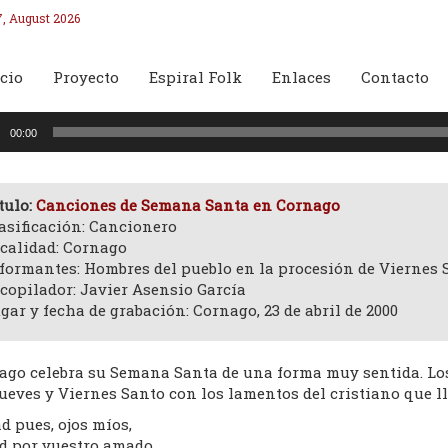
7, August 2026
cio
Proyecto
Espiral Folk
Enlaces
Contacto
oductor
00:00
o
tulo:
Canciones de Semana Santa en Cornago
asificación: Cancionero
calidad: Cornago
formantes: Hombres del pueblo en la procesión de Viernes 
copilador: Javier Asensio García
gar y fecha de grabación: Cornago, 23 de abril de 2000
ago celebra su Semana Santa de una forma muy sentida. Lo
ueves y Viernes Santo con los lamentos del cristiano que ll
d pues, ojos míos,
ad por vuestro amado.