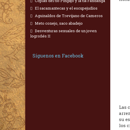
Coplas del tío Pingajo y la tía Fandanga
El sacamantecas y el escupejudíos
Aguinaldos de Trevijano de Cameros
Meto conejo, saco abadejo
Desventuras sexuales de un joven
logroñés II
Síguenos en Facebook
Las c
arre
su e
los c