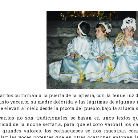
antos culminan a la puerta de la iglesia, con la tenue luz
risto yacente, su madre dolorida y las lágrimas de alguna
e elevan al cielo desde la picota del pueblo, bajo la silueta
cantos no son tradicionales: se basan en unos textos q
ridad de la noche serrana, para que el coro varonil los ca
e grandes valores: los cornagueses se nos muestran com
lar; las voces potentes que en otras ocasiones entonan la