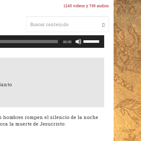
1245 videos y 769 audios
Utiliza
00:00
las
teclas
de
flecha
arriba/abajo
para
Santo
aumentar
o
disminuir
el
volumen.
s hombres rompen el silencio de la noche
ora la muerte de Jesucristo: