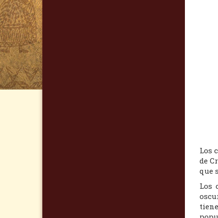
Los c
de C
que s
Los 
oscu
tien
popu