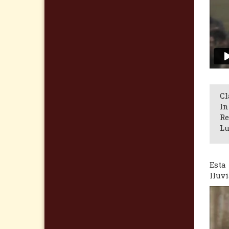
Cl
In
Re
Lu
Esta
lluvi