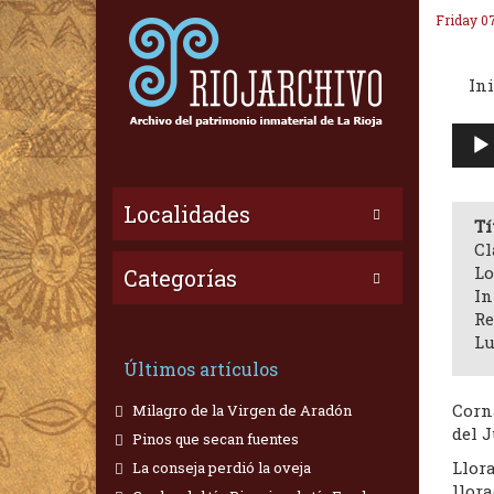
Friday 0
Ini
Repr
de
audi
Localidades
Tí
Cl
Lo
Categorías
In
Re
Lu
Últimos artículos
Corn
Milagro de la Virgen de Aradón
del J
Pinos que secan fuentes
Llora
La conseja perdió la oveja
llor