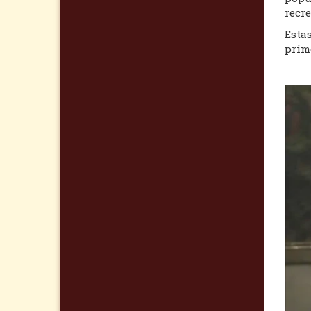
recre
Esta
prim