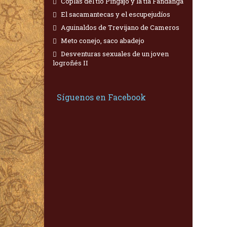
Coplas del tío Pingajo y la tía Fandanga
El sacamantecas y el escupejudíos
Aguinaldos de Trevijano de Cameros
Meto conejo, saco abadejo
Desventuras sexuales de un joven
logroñés II
Síguenos en Facebook