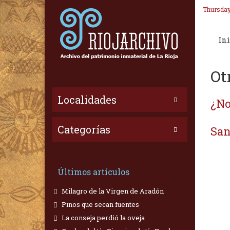
Thursday
Ini
Ot
Localidades
¿No
Categorías
San
Últimos artículos
Milagro de la Virgen de Aradón
Pinos que secan fuentes
La conseja perdió la oveja