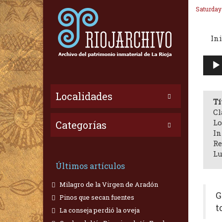
Saturday
Ini
Repr
de
audi
Localidades
Tí
Cl
Lo
Categorías
In
Re
Lu
Últimos artículos
Milagro de la Virgen de Aradón
G
Pinos que secan fuentes
t
La conseja perdió la oveja