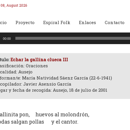
 08, August 2026
cio
Proyecto
Espiral Folk
Enlaces
Contacto
oductor
00:00
o
tulo:
Echar la gallina clueca III
asificación: Oraciones
calidad: Ausejo
formante: María Natividad Sáenz García (22-6-1941)
copilador: Javier Asensio García
gar y fecha de recogida: Ausejo, 18 de julio de 2001
allinita pon, huevos al molondrón,
odas salgan pollas y el cantor.