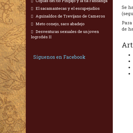
Coplas del tío Pingajo y la tía Fandanga
Se ha
El sacamantecas y el escupejudíos
(segu
Aguinaldos de Trevijano de Cameros
Para 
Meto conejo, saco abadejo
de ha
Desventuras sexuales de un joven
logroñés II
Art
Síguenos en Facebook