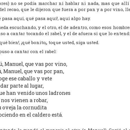
ores) no se podía marchar ni hablar ni nada, mas que allí
del recao, que le dijeron que fuera a por pan y a por vino, ll
 pasa aquí, qué pasa aquí!, aquí algo hay.
eda escuchando, y el otro, el de adentro, como esos hombres
so a cantar tocando el rabel, y el de afuera sí que lo entendi
qué bien!, ¡qué bonito¡, toque usted, siga usted.
puso a cantar con el rabel:
ú, Manuel, que vas por vino,
ú, Manuel, que vas por pan,
oge ese caballo y vete
 dar parte al lugar,
ue han venido unos ladrones
 nos vienen a robar,
u oveja la cornudita
ociendo en el caldero está.
ntando le mandó el mensaje al otro (a Manuel). Cogió el c