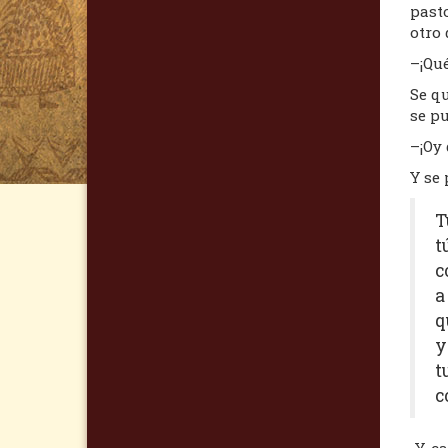
past
otro 
–¡Qué
Se qu
se pu
–¡Oy 
Y se 
T
t
c
a
q
y
t
c
Y ca