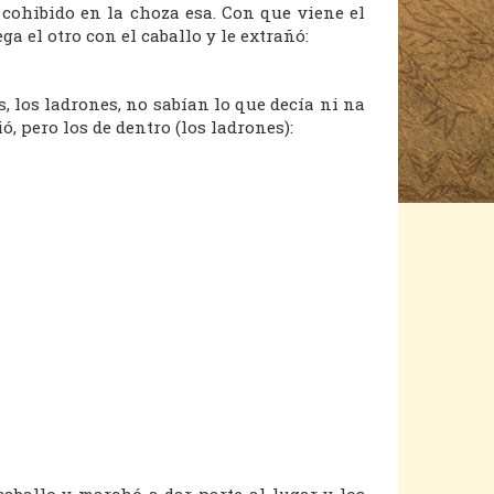
 cohibido en la choza esa. Con que viene el
ega el otro con el caballo y le extrañó:
, los ladrones, no sabían lo que decía ni na
ó, pero los de dentro (los ladrones):
aballo y marchó a dar parte al lugar y los