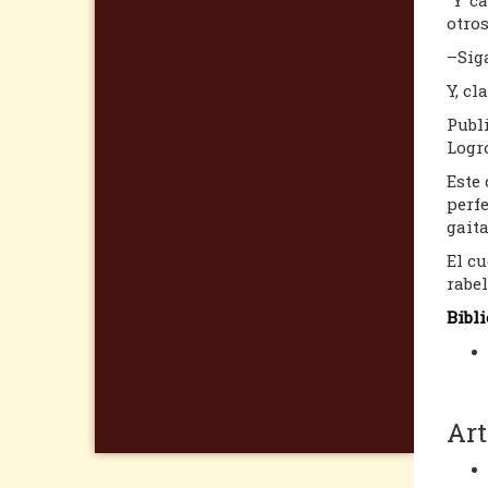
otros
–Siga
Y, cl
Publ
Logro
Este
perfe
gaita
El c
rabel
Bibli
Art