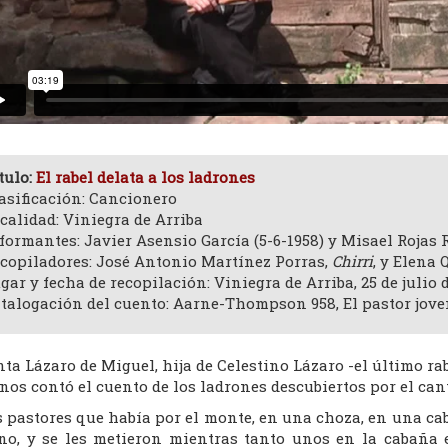
tulo:
El rabel delata a los ladrones
asificación: Cancionero
calidad: Viniegra de Arriba
formantes: Javier Asensio García (5-6-1958) y Misael Rojas R
copiladores: José Antonio Martínez Porras,
Chirri
, y Elena 
gar y fecha de recopilación: Viniegra de Arriba, 25 de julio d
talogación del cuento: Aarne-Thompson 958, El pastor jove
ta Lázaro de Miguel, hija de Celestino Lázaro -el último rabe
nos contó el cuento de los ladrones descubiertos por el cant
s pastores que había por el monte, en una choza, en una ca
ino, y se les metieron mientras tanto unos en la cabaña e