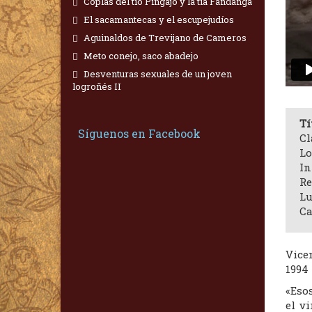
Coplas del tío Pingajo y la tía Fandanga
El sacamantecas y el escupejudíos
Aguinaldos de Trevijano de Cameros
Meto conejo, saco abadejo
Desventuras sexuales de un joven
logroñés II
Tí
Síguenos en Facebook
Cl
Lo
In
Re
Lu
Ca
Vicen
1994 
«Eso
el v