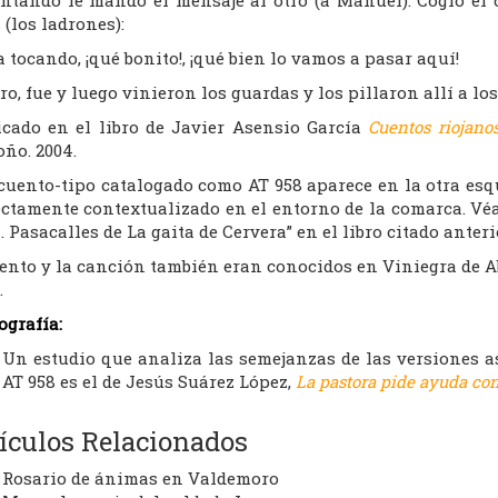
 (los ladrones):
 tocando, ¡qué bonito!, ¡qué bien lo vamos a pasar aquí!
aro, fue y luego vinieron los guardas y los pillaron allí a lo
icado en el libro de Javier Asensio García
Cuentos riojanos
ño. 2004.
 cuento-tipo catalogado como AT 958 aparece en la otra esq
ctamente contextualizado en el entorno de la comarca. Véas
. Pasacalles de La gaita de Cervera” en el libro citado anter
uento y la canción también eran conocidos en Viniegra de Ab
.
ografía:
Un estudio que analiza las semejanzas de las versiones a
AT 958 es el de Jesús Suárez López,
La pastora pide ayuda con
ículos Relacionados
Rosario de ánimas en Valdemoro